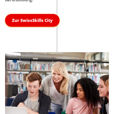
Zur SwissSkills City