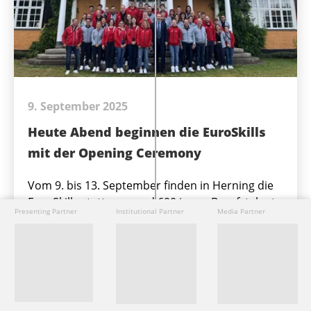
9. September 2025
Heute Abend beginnen die EuroSkills
mit der Opening Ceremony
Vom 9. bis 13. September finden in Herning die
EuroSkills statt, wo rund 600 junge Berufstalente
Presenting Partner
Institutional Partner
Media Partner
in 38 verschiedenen Skills um die Medaillen
kämpfen. Die Schweiz ist mit 16 Talenten
vertreten und setzt sich das Ziel, den Wettkampf
als beste Nation Europas zu beenden.
Weiterlesen