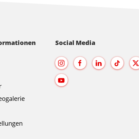
formationen
Social Media
r
eogalerie
ellungen