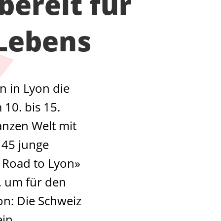
bereit für
Lebens
n in Lyon die
10. bis 15.
anzen Welt mit
 45 junge
 Road to Lyon»
, um für den
on: Die Schweiz
in.