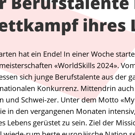
 Berufstalente 
ettkampf ihres 
rten hat ein Ende! In einer Woche starte
meisterschaften «WorldSkills 2024». Vom 
sen sich junge Berufstalente aus der g
rnationalen Konkurrenz. Mittendrin auch
n und Schwei-zer. Unter dem Motto «My
 sie in den vergangenen Monaten intensiv
s Lebens gerüstet zu sein. Ziel der Missi
ll wiede-rum beste europäische Nation se