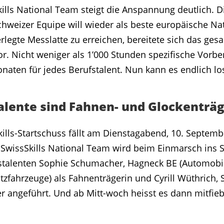
lls National Team steigt die Anspannung deutlich. Di
chweizer Equipe will wieder als beste europäische Na
rlegte Messlatte zu erreichen, bereitete sich das ge
vor. Nicht weniger als 1’000 Stunden spezifische Vorb
onaten für jedes Berufstalent. Nun kann es endlich l
alente sind Fahnen- und Glockenträ
kills-Startschuss fällt am Dienstagabend, 10. Septemb
 SwissSkills National Team wird beim Einmarsch ins 
stalenten Sophie Schumacher, Hagneck BE (Automobi
tzfahrzeuge) als Fahnenträgerin und Cyrill Wüthrich,
ger angeführt. Und ab Mitt-woch heisst es dann mitf