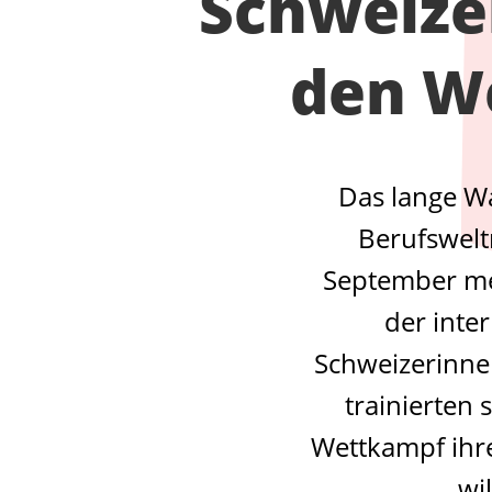
Schweizer
den W
Das lange Wa
Berufswelt
September mes
der inte
Schweizerinne
trainierten
Wettkampf ihre
wi