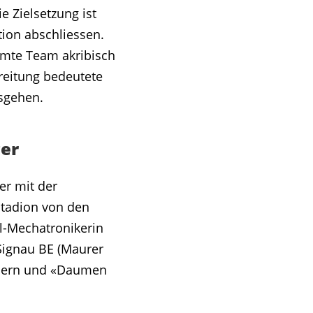
e Zielsetzung ist
tion abschliessen.
samte Team akribisch
ereitung bedeutete
osgehen.
ger
er mit der
Stadion von den
l-Mechatronikerin
 Signau BE (Maurer
iebern und «Daumen