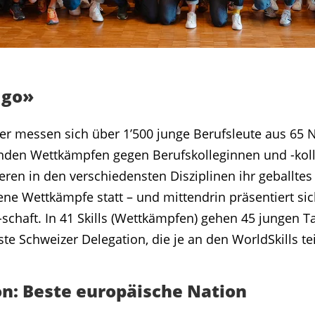
 go»
r messen sich über 1’500 junge Berufsleute aus 65
enden Wettkämpfen gegen Berufskolleginnen und -kol
ren in den verschiedensten Disziplinen ihr geballte
ene Wettkämpfe statt – und mittendrin präsentiert si
chaft. In 41 Skills (Wettkämpfen) gehen 45 jungen Ta
sste Schweizer Delegation, die je an den WorldSkills t
ion: Beste europäische Nation