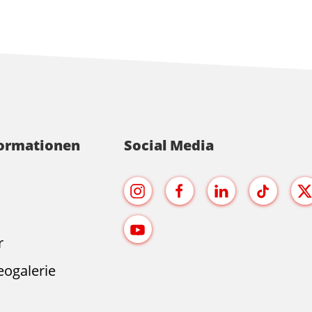
formationen
Social Media
r
eogalerie