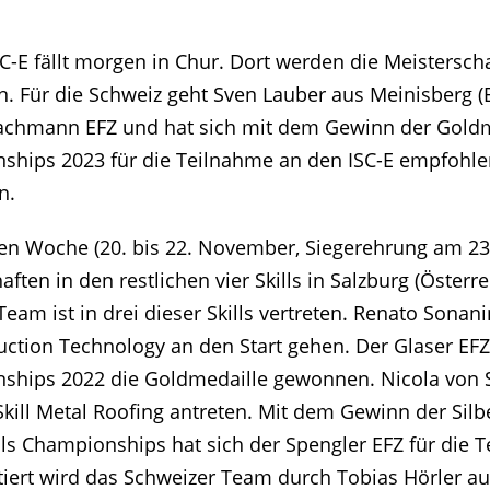
C-E fällt morgen in Chur. Dort werden die Meisterscha
. Für die Schweiz geht Sven Lauber aus Meinisberg (B
chfachmann EFZ und hat sich mit dem Gewinn der Gold
nships 2023 für die Teilnahme an den ISC-E empfohl
n.
den Woche (20. bis 22. November, Siegerehrung am 2
ften in den restlichen vier Skills in Salzburg (Österrei
Team ist in drei dieser Skills vertreten. Renato Sonani
ruction Technology an den Start gehen. Der Glaser EF
nships 2022 die Goldmedaille gewonnen. Nicola von 
Skill Metal Roofing antreten. Mit dem Gewinn der Silb
lls Championships hat sich der Spengler EFZ für die 
iert wird das Schweizer Team durch Tobias Hörler a