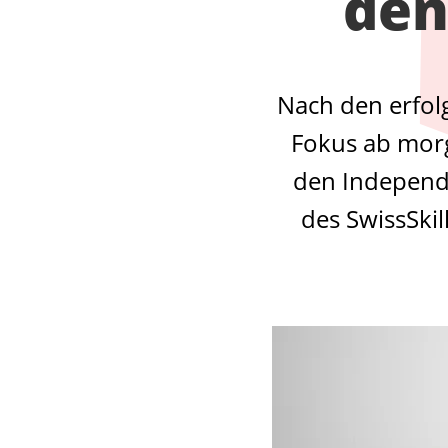
den
Nach den erfol
Fokus ab morg
den Independe
des SwissSkil