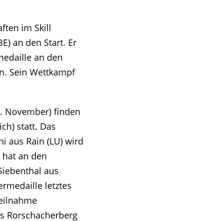
ften im Skill
E) an den Start. Er
medaille an den
en. Sein Wettkampf
3. November) finden
ch) statt. Das
ni aus Rain (LU) wird
Z hat an den
Siebenthal aus
ermedaille letztes
Teilnahme
us Rorschacherberg