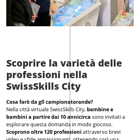
Scoprire la varietà delle
professioni nella
SwissSkills City
Cosa farò da gIl campionatorande?
Nella città virtuale SwissSkills City,
bambine e
bambini a partire dai 10 anni
circa
sono invitati a
esplorare questa domanda in modo giocoso.
Scoprono oltre 120 professioni
attraverso brevi
video e sfide appassionanti, ottenendo così una