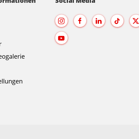
formationen
Social Media
r
eogalerie
ellungen