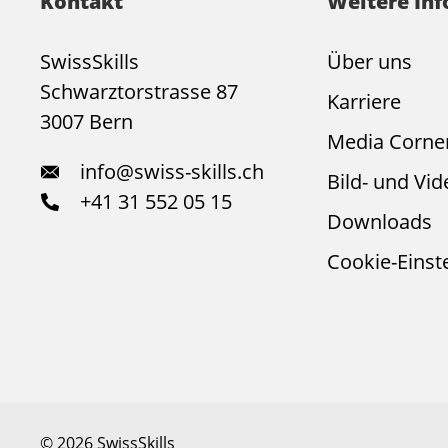
Kontakt
Weitere In
SwissSkills
Über uns
Schwarztorstrasse 87
Karriere
3007 Bern
Media Corne
info@swiss-skills.ch
Bild- und Vid
+41 31 552 05 15
Downloads
Cookie-Einst
© 2026 SwissSkills