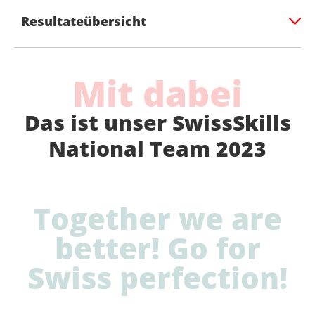
Resultateübersicht
Mit dabei
Das ist unser SwissSkills
National Team 2023
Together we are
better! Go for
Swiss perfection!