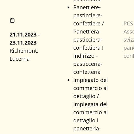
Panettiere-
pasticciere-
confettiere /
PCS
Panettiera-
Ass
21.11.2023 -
pasticciera-
sviz
23.11.2023
confettiera I
pane
Richemont,
indirizzo -
conf
Lucerna
pasticceria-
confetteria
Impiegato del
commercio al
dettaglio /
Impiegata del
commercio al
dettaglio I
panetteria-