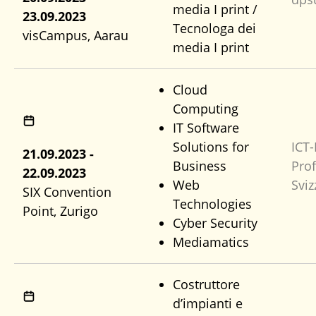
media I print /
23.09.2023
Tecnologa dei
visCampus, Aarau
media I print
Cloud
Computing
IT Software
Solutions for
ICT
21.09.2023 -
Business
Pro
22.09.2023
Web
Sviz
SIX Convention
Technologies
Point, Zurigo
Cyber Security
Mediamatics
Costruttore
d’impianti e