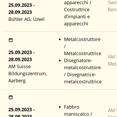
apparecchi /
Swi
25.09.2023 -
Costruttrice
Ber
28.09.2023
d’impianti e
Bühler AG, Uzwil
apparecchi
Metalcostruttore
/
25.09.2023 -
Metalcostruttrice
AM 
28.09.2023
Disegnatore-
Met
AM Suisse
metalcostruttore
Bildungszentrum,
/ Disegnatrice-
Aarberg
metalcostruttrice
Fabbro
25.09.2023 -
AM 
maniscalco /
28.09.2023