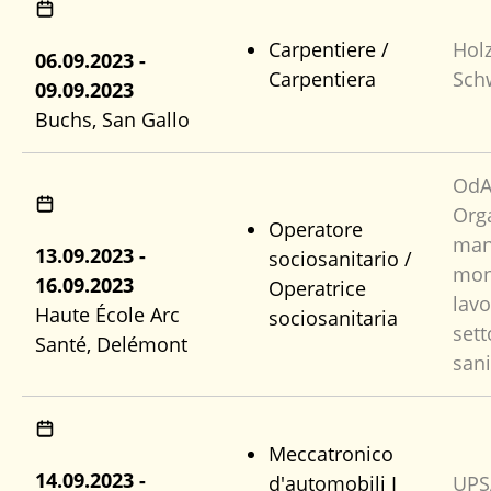
Carpentiere /
Hol
06.09.2023 -
Carpentiera
Sch
09.09.2023
Buchs, San Gallo
OdA
Org
Operatore
man
13.09.2023 -
sociosanitario /
mon
16.09.2023
Operatrice
lavo
Haute École Arc
sociosanitaria
sett
Santé, Delémont
sani
Meccatronico
14.09.2023 -
d'automobili I
UPS