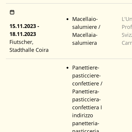
Macellaio-
L'U
15.11.2023 -
salumiere /
Pro
18.11.2023
Macellaia-
Sviz
Fiutscher,
salumiera
Car
Stadthalle Coira
Panettiere-
pasticciere-
confettiere /
Panettiera-
pasticciera-
confettiera I
indirizzo
panetteria-
pasticceria