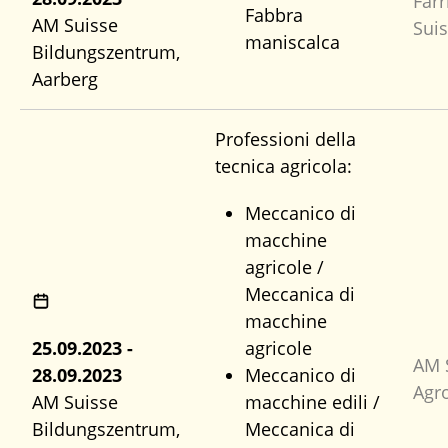
Farr
Fabbra
AM Suisse
Sui
maniscalca
Bildungszentrum,
Aarberg
Professioni della
tecnica agricola:
Meccanico di
macchine
agricole /
Meccanica di
macchine
25.09.2023 -
agricole
AM 
28.09.2023
Meccanico di
Agr
AM Suisse
macchine edili /
Bildungszentrum,
Meccanica di