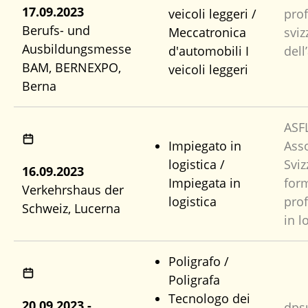
17.09.2023
veicoli leggeri /
pro
Berufs- und
Meccatronica
sviz
Ausbildungsmesse
d'automobili I
dell
BAM, BERNEXPO,
veicoli leggeri
Berna
ASF
Impiegato in
Ass
logistica /
Sviz
16.09.2023
Impiegata in
for
Verkehrshaus der
logistica
pro
Schweiz, Lucerna
in l
Poligrafo /
Poligrafa
Tecnologo dei
20.09.2023 -
dps