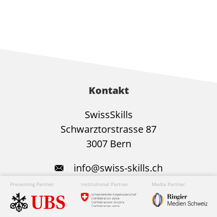
Kontakt
SwissSkills
Schwarztorstrasse 87
3007 Bern
info@swiss-skills.ch
+41 31 552 05 15
Presenting Partner
Institutional Partner
Media Partner